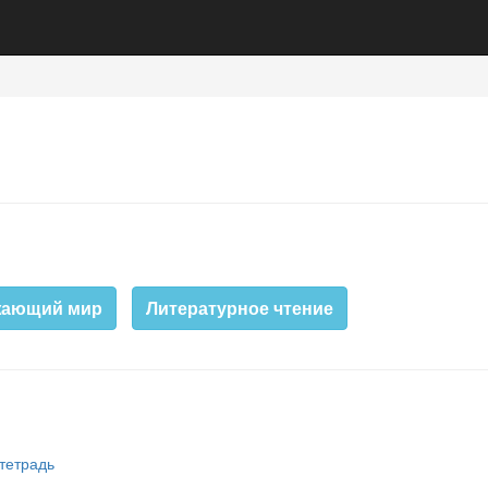
жающий мир
Литературное чтение
 тетрадь