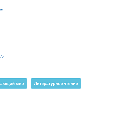
дь
адь
жающий мир
Литературное чтение